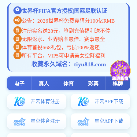
当前位置：
首页
师生交流
学生交流项目
项目申请材料
项目申请材料
通用申请材料
1.
个人基本信息材料
-
身份证明（身份证
/
护照复印件）
-
免冠证件照
-
在读证明（需注明入学时间、专业、学制）
-
个人简历（含教育背景、学术经历、获奖情况等）
2.
学术与语言能力证明
-
中英文成绩单（需加盖学校公章）
-
学术成绩排名证明（部分学校要求，如
GPA
≥
3.5
或专业前
30%
）