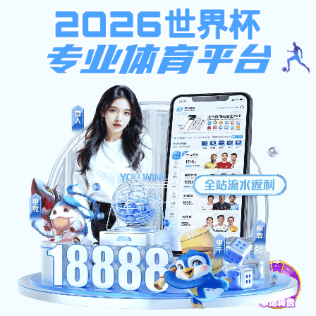
ky体育app官网登录,kaiyun体育app登
录入口
kaiyun体育app官网登录入口（中国）官方网站-登录入口
提示：访问地址无效，post/detail/330找不到对应的栏目！
首页
关闭此页